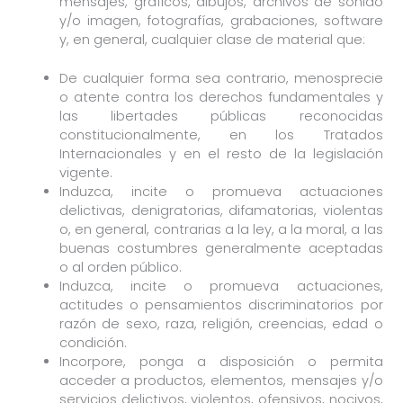
mensajes, gráficos, dibujos, archivos de sonido
y/o imagen, fotografías, grabaciones, software
y, en general, cualquier clase de material que:
De cualquier forma sea contrario, menosprecie
o atente contra los derechos fundamentales y
Nombre
*
las libertades públicas reconocidas
constitucionalmente, en los Tratados
Internacionales y en el resto de la legislación
vigente.
Empresa
Induzca, incite o promueva actuaciones
delictivas, denigratorias, difamatorias, violentas
o, en general, contrarias a la ley, a la moral, a las
Correo electrónico
*
buenas costumbres generalmente aceptadas
o al orden público.
Induzca, incite o promueva actuaciones,
Teléfono
*
actitudes o pensamientos discriminatorios por
razón de sexo, raza, religión, creencias, edad o
condición.
Medio preferente de contacto
*
Incorpore, ponga a disposición o permita
acceder a productos, elementos, mensajes y/o
servicios delictivos, violentos, ofensivos, nocivos,