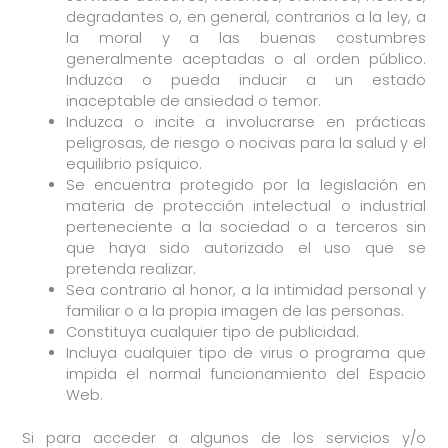
degradantes o, en general, contrarios a la ley, a
¿En cuál de nuestras soluciones
estás interesado?
*
la moral y a las buenas costumbres
generalmente aceptadas o al orden público.
Induzca o pueda inducir a un estado
inaceptable de ansiedad o temor.
Explícanos brevemente tu proyecto
*
Induzca o incite a involucrarse en prácticas
peligrosas, de riesgo o nocivas para la salud y el
equilibrio psíquico.
Se encuentra protegido por la legislación en
RGPD
*
materia de protección intelectual o industrial
He leído y acepto los términos y
condiciones de la política de
perteneciente a la sociedad o a terceros sin
privacidad
que haya sido autorizado el uso que se
(Consulta más información en nuestra
política de privacidad
)
pretenda realizar.
Sea contrario al honor, a la intimidad personal y
Enviar
familiar o a la propia imagen de las personas.
Constituya cualquier tipo de publicidad.
Incluya cualquier tipo de virus o programa que
impida el normal funcionamiento del Espacio
Web.
Si para acceder a algunos de los servicios y/o