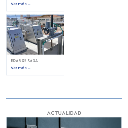
Ver más →
RGPD
*
He leído y acepto los términos y
condiciones de la política de
privacidad
(Consulta más información en nuestra
política de privacidad
)
Enviar
EDAR de Sada
Ver más →
Actualidad