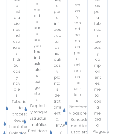
a
rm
a
e
as
me
as
inst
par
par
did
y
ala
a
a
a
sop
cio
infr
fab
par
ort
nes
aes
rica
a
aci
ind
truc
r
pro
on
ustr
tur
pie
yec
es
iale
as
zas
tos
par
s,
hidr
y
ind
a
hidr
áuli
co
ustr
ent
áuli
cas
mp
iale
orn
cas
y
on
s
os
y
pla
ent
exi
ind
nav
nta
es
ge
ustr
ale
s
me
nte
iale
s.
de
táli
s.
s.
trat
cos
Tuberías
Depósitos
Plataformas
ami
a
de
y tanques
ent
y pasarelas
me
proceso
Estructuras
o.
did
Bancadas
Redes
metálicas
a.
ETAP
metálicas
hidráulicas
Bastidores y
Plegado
y
Escaleras
Colectores