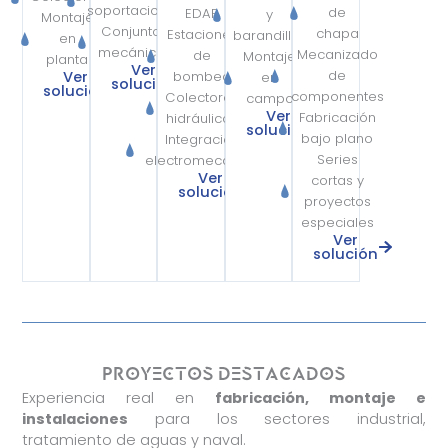
soportaciones
de
EDAR
y
Montaje
Conjuntos
chapa
Estaciones
barandillas
en
mecánicos
Mecanizado
de
Montaje
planta
Ver
de
Ver
bombeo
en
solución
solución
componentes
Colectores
campo
Ver
Fabricación
hidráulicos
solución
bajo plano
Integración
Series
electromecánica
Ver
cortas y
solución
proyectos
especiales
Ver
solución
Proyectos destacados
Experiencia real en
fabricación, montaje e
instalaciones
para los sectores industrial,
Nombre
*
tratamiento de aguas y naval.