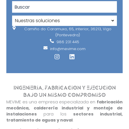
Buscar:
Nuestras soluciones
Camiño do Caramuxo, 65, interior, 36213, Vigo
(Pontevedra)
986 231 445
info@mevime.com
I
L
n
i
s
n
t
k
a
e
g
d
r
i
Ingenieria, fabricacion y ejecucion
a
n
bajo un mismo compromiso
m
MEVIME es una empresa especializada en
fabricación
mecánica, calderería industrial y montaje de
instalaciones
para los
sectores industrial,
tratamiento de aguas y naval
.