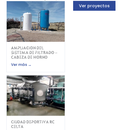
Ver proyectos
Empresa
Correo electrónico
*
Ampliacion del
sistema de filtrado –
Teléfono
*
Cabeza de Horno
Ver más →
Medio preferente de contacto
*
¿En cuál de nuestras soluciones
estás interesado?
*
Explícanos brevemente tu proyecto
*
Ciudad Deportiva RC
Celta