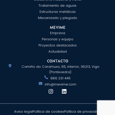
Tratamiento de aguas
Estructuras metálicas
Mecanizado y plegado
MEVIME
Empresa
Personas y equipo
Proyectos destacados
Actualidad
Contacto
Camiño do Caramuxo, 65, interior, 36213, Vigo
(Pontevedra)
986 231 445
info@mevime.com
I
L
n
i
s
n
t
k
a
e
Aviso legal
Política de cookies
Política de privacidad